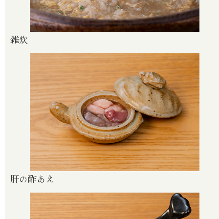
雑炊
肝の酢あえ