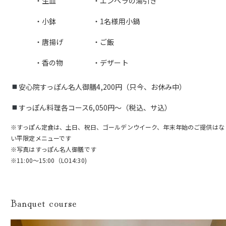
・生血
・エンペラの湯引き
・小鉢
・1名様用小鍋
・唐揚げ
・ご飯
・香の物
・デザート
安心院すっぽん名人御膳4,200円（只今、お休み中）
すっぽん料理各コース6,050円〜（税込、サ込）
※すっぽん定食は、土日、祝日、ゴールデンウイーク、年末年始のご提供はな
い平限定メニューです
※写真はすっぽん名人御膳です
※11:00～15:00（LO14:30)
Banquet course